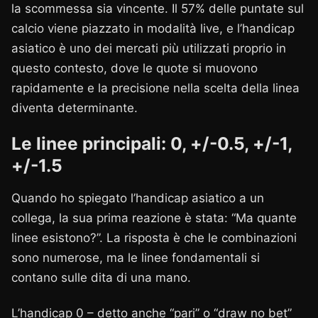
la scommessa sia vincente. Il 57% delle puntate sul
calcio viene piazzato in modalità live, e l’handicap
asiatico è uno dei mercati più utilizzati proprio in
questo contesto, dove le quote si muovono
rapidamente e la precisione nella scelta della linea
diventa determinante.
Le linee principali: 0, +/-0.5, +/-1,
+/-1.5
Quando ho spiegato l’handicap asiatico a un
collega, la sua prima reazione è stata: “Ma quante
linee esistono?”. La risposta è che le combinazioni
sono numerose, ma le linee fondamentali si
contano sulle dita di una mano.
L’handicap 0 – detto anche “pari” o “draw no bet”