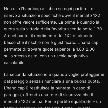
Non uso l’handicap asiatico su ogni partita. Lo
riservo a situazioni specifiche dove il mercato 1X2
non offre valore sufficiente. La prima è quando la
quota sulla vittoria della favorita scende sotto 1.30.
A quel punto, il rendimento del 1X2 è talmente
basso che il rischio non è giustificato. L’handicap
permette di trovare quote superiori a 1.80-2.00
sullo stesso esito, con un rischio aggiuntivo
calcolabile.
La seconda situazione è quando voglio proteggermi
dal pareggio senza rinunciare a una buona quota.
L’handicap 0 restituisce la puntata in caso di
pareggio, offrendo una rete di sicurezza che il
mercato 1X2 non ha. Per le partite equilibrate – un