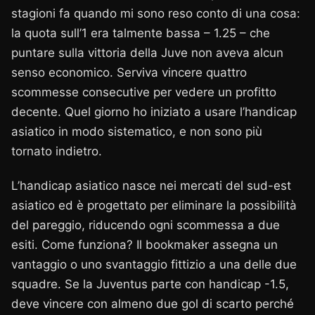
stagioni fa quando mi sono reso conto di una cosa:
la quota sull’1 era talmente bassa – 1.25 – che
puntare sulla vittoria della Juve non aveva alcun
senso economico. Serviva vincere quattro
scommesse consecutive per vedere un profitto
decente. Quel giorno ho iniziato a usare l’handicap
asiatico in modo sistematico, e non sono più
tornato indietro.
L’handicap asiatico nasce nei mercati del sud-est
asiatico ed è progettato per eliminare la possibilità
del pareggio, riducendo ogni scommessa a due
esiti. Come funziona? Il bookmaker assegna un
vantaggio o uno svantaggio fittizio a una delle due
squadre. Se la Juventus parte con handicap -1.5,
deve vincere con almeno due gol di scarto perché