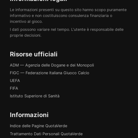
Le informazioni presenti su questo sito hanno scopo puramente
informativo e non costituiscono consulenza finanziaria o
incentivo al gioco.
I dati possono variare nel tempo. L'utente è responsabile delle
proprie decisioni.
Risorse ufficiali
ADM — Agenzia delle Dogane e dei Monopoli
FIGC — Federazione Italiana Giuoco Calcio
UEFA
FIFA
Istituto Superiore di Sanità
Informazioni
Indice delle Pagine QuotaVerde
Trattamento Dati Personali QuotaVerde