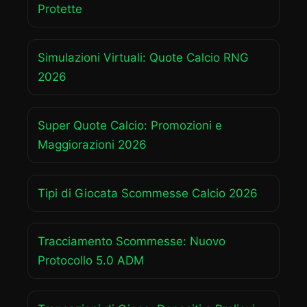
Protette
Simulazioni Virtuali: Quote Calcio RNG
2026
Super Quote Calcio: Promozioni e
Maggiorazioni 2026
Tipi di Giocata Scommesse Calcio 2026
Tracciamento Scommesse: Nuovo
Protocollo 5.0 ADM