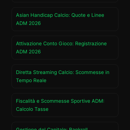
Asian Handicap Calcio: Quote e Linee
ADM 2026
Attivazione Conto Gioco: Registrazione
ADM 2026
Diretta Streaming Calcio: Scommesse in
Tempo Reale
Fiscalità e Scommesse Sportive ADM:
Calcolo Tasse
Gestione del Capitale: Bankroll