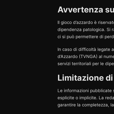
Avvertenza su
Il gioco d’azzardo è riserva
dipendenza patologica. Si 
ci si può permettere di perd
In caso di difficoltà legate
d’Azzardo (TVNGA) al numero 
servizi territoriali per le d
Limitazione di
Le informazioni pubblicate
esplicite o implicite. La r
garantire la completezza, la