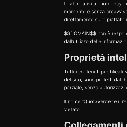
I dati relativi a quote, pay
momento e senza preavviso.
direttamente sulle piattafo
$$DOMAIN$$ non è responsabi
dall’utilizzo delle informazi
Proprietà intel
Tutti i contenuti pubblicati 
del sito, sono protetti dal d
parziale, senza autorizzazio
Il nome “QuotaVerde” e il re
vietato.
Collegamenti 