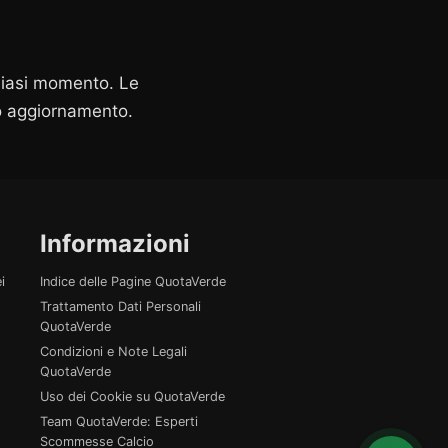
lsiasi momento. Le
mo aggiornamento.
Informazioni
i
Indice delle Pagine QuotaVerde
Trattamento Dati Personali
QuotaVerde
Condizioni e Note Legali
QuotaVerde
Uso dei Cookie su QuotaVerde
Team QuotaVerde: Esperti
Scommesse Calcio