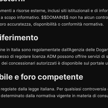
menti a risorse esterne, inclusi siti istituzionali e di in
 a scopo informativo. $$DOMAIN$$ non ha alcun controllo 
loro accuratezza, disponibilità o conformità normativa.
riferimento
ne in Italia sono regolamentate dall’Agenzia delle Doga
sesso di regolare licenza ADM possono offrire servizi di 
 dei concessionari autorizzati è disponibile sul portale u
bile e foro competente
regolate dalla legge italiana. Per qualsiasi controversia d
o determinato dalla normativa vigente in materia di cons