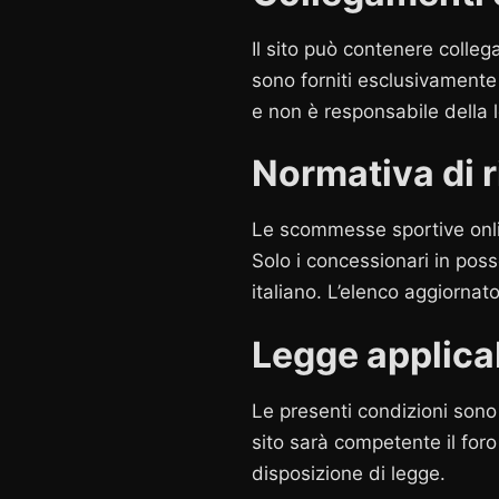
Il sito può contenere collega
sono forniti esclusivamente
e non è responsabile della 
Normativa di 
Le scommesse sportive onli
Solo i concessionari in pos
italiano. L’elenco aggiornato
Legge applica
Le presenti condizioni sono 
sito sarà competente il for
disposizione di legge.