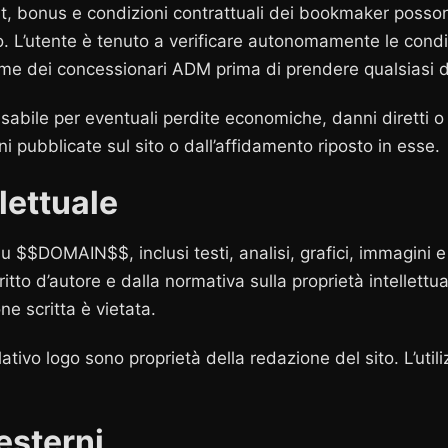
out, bonus e condizioni contrattuali dei bookmaker posson
 L’utente è tenuto a verificare autonomamente le condi
rme dei concessionari ADM prima di prendere qualsiasi d
le per eventuali perdite economiche, danni diretti o in
oni pubblicate sul sito o dall’affidamento riposto in esse.
lettuale
su $$DOMAIN$$, inclusi testi, analisi, grafici, immagini e
iritto d’autore e dalla normativa sulla proprietà intellett
ne scritta è vietata.
lativo logo sono proprietà della redazione del sito. L’util
esterni