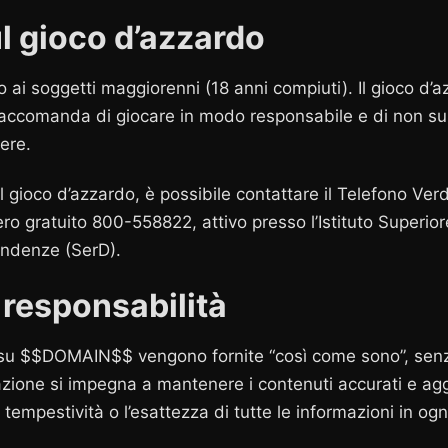
l gioco d’azzardo
to ai soggetti maggiorenni (18 anni compiuti). Il gioco d
raccomanda di giocare in modo responsabile e di non su
ere.
 al gioco d’azzardo, è possibile contattare il Telefono V
gratuito 800-558822, attivo presso l’Istituto Superiore 
ipendenze (SerD).
 responsabilità
 su $$DOMAIN$$ vengono fornite “così come sono”, senza
edazione si impegna a mantenere i contenuti accurati e ag
 tempestività o l’esattezza di tutte le informazioni in o