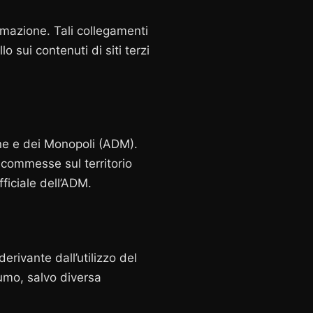
formazione. Tali collegamenti
sui contenuti di siti terzi
ne e dei Monopoli (ADM).
scommesse sul territorio
fficiale dell’ADM.
erivante dall’utilizzo del
umo, salvo diversa