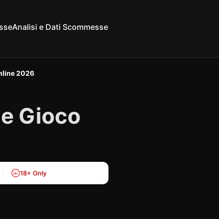
sse
Analisi e Dati Scommesse
Online 2026
he Gioco
18+ Only
18+