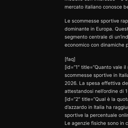
mercato italiano conosce b
Le scommesse sportive rappr
dominante in Europa. Questo
segmento centrale di un’ind
economico con dinamiche pr
[faq]
[id=”1″ title=”Quanto vale i
scommesse sportive in Italia
2026. La spesa effettiva deg
attestandosi nell’ordine di 1
[id=”2″ title=”Qual è la quo
d’azzardo in Italia ha ragg
sportive la percentuale onli
Le agenzie fisiche sono in ca