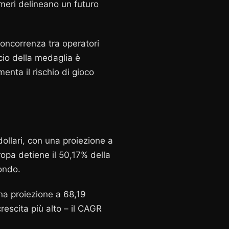
umeri delineano un futuro
concorrenza tra operatori
escio della medaglia è
enta il rischio di gioco
ollari, con una proiezione a
ropa detiene il 50,17% della
ondo.
una proiezione a 68,19
 crescita più alto – il CAGR