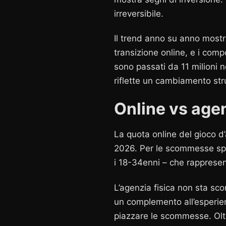
irreversibile.
Il trend anno su anno most
transizione online, e i comp
sono passati da 11 milioni 
riflette un cambiamento stru
Online vs agen
La quota online del gioco d’
2026. Per le scommesse spor
i 18-34enni – che rappresent
L’agenzia fisica non sta s
un complemento all’esperien
piazzare le scommesse. Oltre