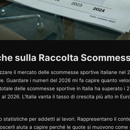
iche sulla Raccolta Scommesse
zare il mercato delle scommesse sportive italiane nel 20
ale. Guardare i numeri del 2026 mi fa capire quanto vel
 totale delle scommesse sportive in Italia ha superato i 2
l 2026. L’Italia vanta il tasso di crescita più alto in Eur
statistiche per addetti ai lavori. Rappresentano il conte
oscerli aiuta a capire perché le quote si muovono come 