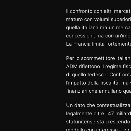
Il confronto con altri mercat
maturo con volumi superiori
quella italiana ma un merca
concessioni, ma con un’impo
La Francia limita fortement
Per lo scommettitore italia
ADM riflettono il regime fis
di quello tedesco. Confronta
l’impatto della fiscalità, 
finanziari che annullano qua
Un dato che contestualizza 
legalmente oltre 147 miliard
statunitense sta crescendo a
modello con interesse – e c