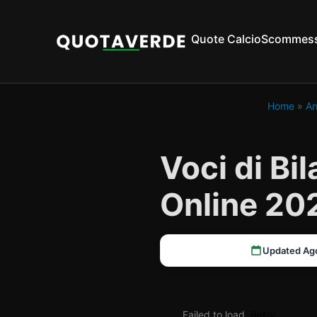
Quote Calcio
Scommess
Home
»
An
Voci di Bi
Online 20
Updated Ag
Failed to load.
Retry