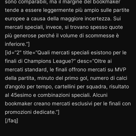
sono comparabili, ma il margine del bookmaker
tende a essere leggermente più ampio sulle partite
europee a causa della maggiore incertezza. Sui
mercati speciali, invece, si trovano spesso quote
più generose perché il volume di scommesse è
inferiore.”]
[id=”2″ title=”Quali mercati speciali esistono per le
finali di Champions League?” desc=”Oltre ai
mercati standard, le finali offrono mercati su MVP
della partita, minuto del primo gol, numero di calci
d’angolo per tempo, cartellini per squadra, risultato
al 45esimo e combinazioni speciali. Alcuni
bookmaker creano mercati esclusivi per le finali con
promozioni dedicate.”]
[/faq]