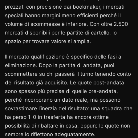
prezzati con precisione dai bookmaker, i mercati
speciali hanno margini meno efficienti perché il
volume di scommesse è inferiore. Con oltre 2.500
mercati disponibili per le partite di cartello, lo
spazio per trovare valore si amplia.
Il mercato qualificazione è specifico delle fasi a
eliminazione. Dopo la partita di andata, puoi
scommettere su chi passerà il turno tenendo conto
del risultato già acquisito. Le quote post-andata
sono spesso più precise di quelle pre-andata,
perché incorporano un dato reale, ma possono
sovrastimare l’inerzia del risultato: una squadra che
ha perso 1-0 in trasferta ha ancora ottime
possibilità di ribaltare in casa, eppure le quote non
sempre lo riflettono adeguatamente.