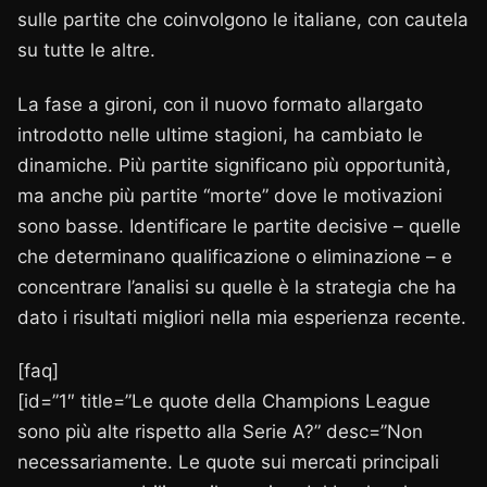
sulle partite che coinvolgono le italiane, con cautela
su tutte le altre.
La fase a gironi, con il nuovo formato allargato
introdotto nelle ultime stagioni, ha cambiato le
dinamiche. Più partite significano più opportunità,
ma anche più partite “morte” dove le motivazioni
sono basse. Identificare le partite decisive – quelle
che determinano qualificazione o eliminazione – e
concentrare l’analisi su quelle è la strategia che ha
dato i risultati migliori nella mia esperienza recente.
[faq]
[id=”1″ title=”Le quote della Champions League
sono più alte rispetto alla Serie A?” desc=”Non
necessariamente. Le quote sui mercati principali